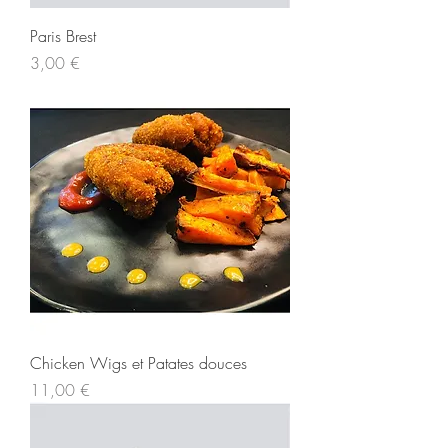
Paris Brest
Prix
3,00 €
Chicken Wigs et Patates douces
Prix
11,00 €