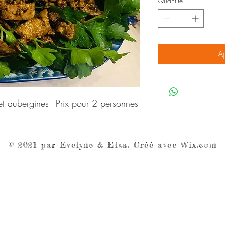
Quantité
*
Aj
 aubergines - Prix pour 2 personnes
© 2021 par Evelyne & Elsa. Créé avec
Wix.com