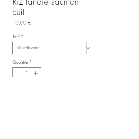
Riz tartare saumon
cuit
Prix
10,00 €
Tarif
*
Quantité
*
Ajouter au panier
Riz tartare saumon teryaki
avocat